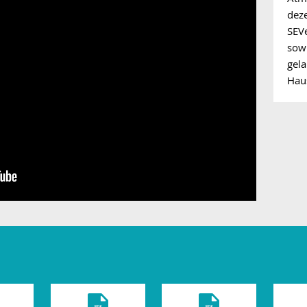
deze
SEVe
sowi
gela
Hau