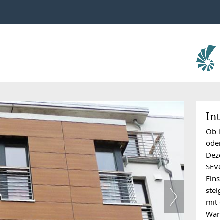
In
Ob i
ode
Dez
SEV
Eins
stei
mit 
Wär