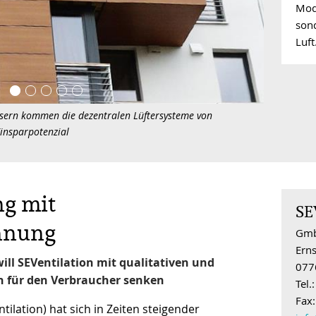
Mode
sond
Luft
sern kommen die dezentralen Lüftersysteme von
Einsparpotenzial
ng mit
SE
nnung
Gm
Erns
ill SEVentilation mit qualitativen und
077
n für den Verbraucher senken
Tel.
Fax:
tilation) hat sich in Zeiten steigender