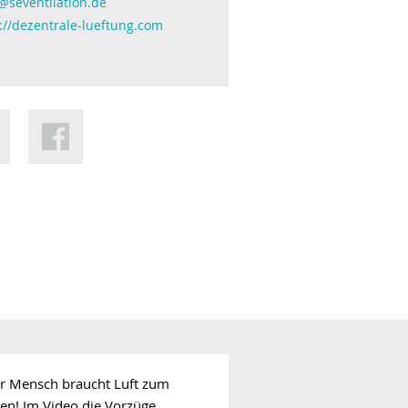
@seventilation.de
://dezentrale-lueftung.com
er Mensch braucht Luft zum
en! Im Video die Vorzüge